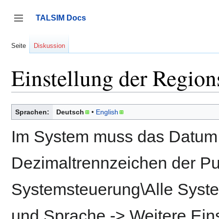
Zum
Inhalt
TALSIM Docs
springen
Seitenleiste umschalten
Seite
Diskussion
Einstellung der Region
Sprachen:
Deutsch
English
Im System muss das Datum 
Dezimaltrennzeichen der Pu
Systemsteuerung\Alle Syst
und Sprache -> Weitere Eins