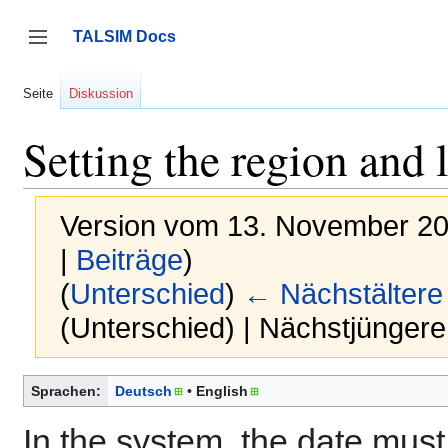
Zum
Inhalt
TALSIM Docs
springen
Seitenleiste umschalten
Seite
Diskussion
Setting the region and
Version vom 13. November 20
|
Beiträge
)
(
Unterschied
)
← Nächstältere
(Unterschied) | Nächstjünger
Sprachen:
Deutsch
English
In the system, the date must