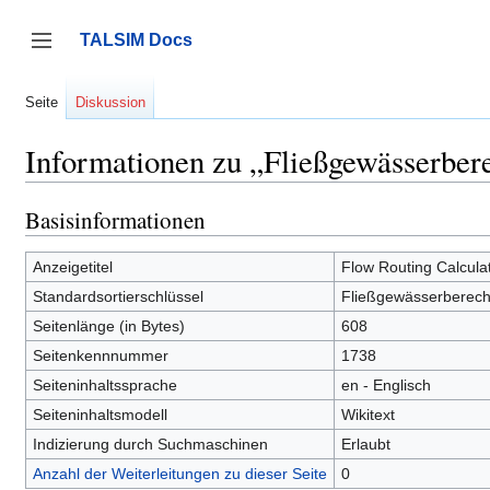
Zum
Inhalt
TALSIM Docs
springen
Seitenleiste umschalten
Seite
Diskussion
Informationen zu „Fließgewässerber
Basisinformationen
Anzeigetitel
Flow Routing Calcula
Standardsortierschlüssel
Fließgewässerberec
Seitenlänge (in Bytes)
608
Seitenkennnummer
1738
Seiteninhaltssprache
en - Englisch
Seiteninhaltsmodell
Wikitext
Indizierung durch Suchmaschinen
Erlaubt
Anzahl der Weiterleitungen zu dieser Seite
0