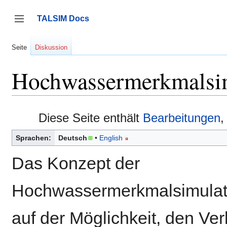
Zum
Inhalt
TALSIM Docs
springen
Seitenleiste umschalten
Seite
Diskussion
Hochwassermerkmalsi
Diese Seite enthält
Bearbeitungen
,
Sprachen:
Deutsch
English
Das Konzept der
Hochwassermerkmalsimulati
auf der Möglichkeit, den Ver