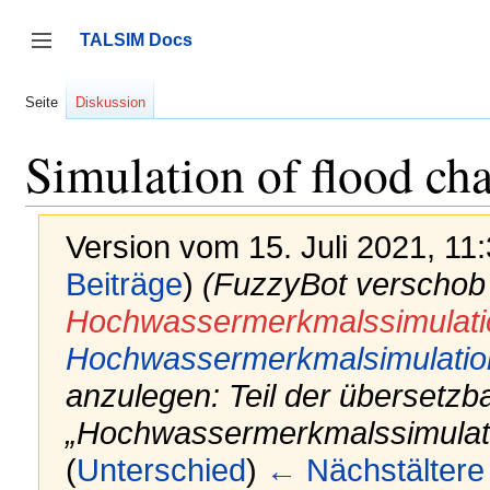
Zum
Inhalt
TALSIM Docs
springen
Seitenleiste umschalten
Seite
Diskussion
Simulation of flood cha
Version vom 15. Juli 2021, 11
Beiträge
)
(FuzzyBot verschob 
Hochwassermerkmalssimulati
Hochwassermerkmalsimulatio
anzulegen: Teil der übersetzb
„Hochwassermerkmalssimulat
(
Unterschied
)
← Nächstältere