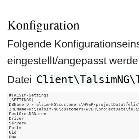
Konfiguration
Folgende Konfigurationsein
eingestellt/angepasst werde
Client\TalsimNG\
Datei
#TALSIM-Settings

[SETTINGS]

DBName=D:\Talsim-NG\customers\WVER\projectData\felix\
ZREName=D:\Talsim-NG\customers\WVER\projectData\felix
PostGresDBName=

Driver=

Server=

Port=

Uid=

PW=
