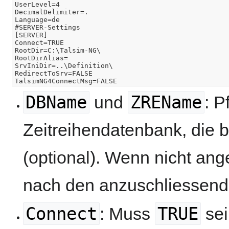
UserLevel=4

DecimalDelimiter=.

Language=de

#SERVER-Settings

[SERVER]

Connect=TRUE

RootDir=C:\Talsim-NG\

RootDirAlias=

SrvIniDir=..\Definition\

RedirectToSrv=FALSE

DBName
ZREName
und
: P
Zeitreihendatenbank, die b
(optional). Wenn nicht ang
nach den anzuschliessen
Connect
TRUE
: Muss
sei