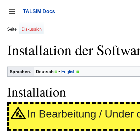
Zum
Inhalt
TALSIM Docs
springen
Seitenleiste umschalten
Seite
Diskussion
Installation der Softwa
Sprachen:
Deutsch
English
Installation
In Bearbeitung / Under 