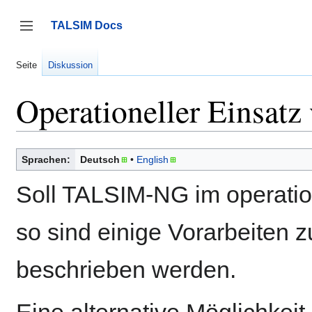
Zum
Inhalt
TALSIM Docs
springen
Seitenleiste umschalten
Seite
Diskussion
Operationeller Einsat
Sprachen:
Deutsch
English
Soll TALSIM-NG im operation
so sind einige Vorarbeiten z
beschrieben werden.
Eine alternative Möglichkeit