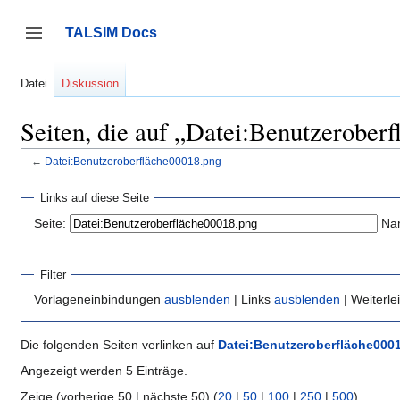
Zum
Inhalt
TALSIM Docs
springen
Seitenleiste umschalten
Datei
Diskussion
Seiten, die auf „Datei:Benutzerober
←
Datei:Benutzeroberfläche00018.png
Links auf diese Seite
Seite:
Na
Filter
Vorlageneinbindungen
ausblenden
| Links
ausblenden
| Weiterl
Die folgenden Seiten verlinken auf
Datei:Benutzeroberfläche000
Angezeigt werden 5 Einträge.
Zeige (vorherige 50 | nächste 50) (
20
|
50
|
100
|
250
|
500
)