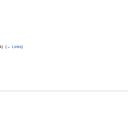
k) ‎
(
← Links
)