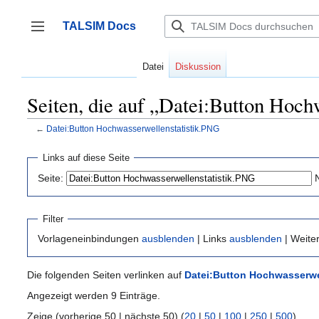
Zum
Inhalt
TALSIM Docs
springen
Seitenleiste umschalten
Datei
Diskussion
Seiten, die auf „Datei:Button Hoch
←
Datei:Button Hochwasserwellenstatistik.PNG
Links auf diese Seite
Seite:
Filter
Vorlageneinbindungen
ausblenden
| Links
ausblenden
| Weite
Die folgenden Seiten verlinken auf
Datei:Button Hochwasserwe
Angezeigt werden 9 Einträge.
Zeige (vorherige 50 | nächste 50) (
20
|
50
|
100
|
250
|
500
)