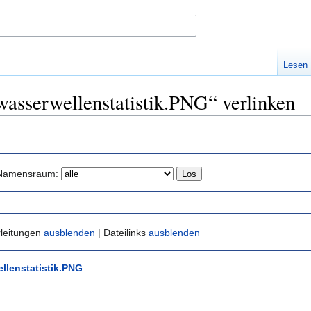
Lesen
wasserwellenstatistik.PNG“ verlinken
Namensraum:
rleitungen
ausblenden
| Dateilinks
ausblenden
llenstatistik.PNG
: