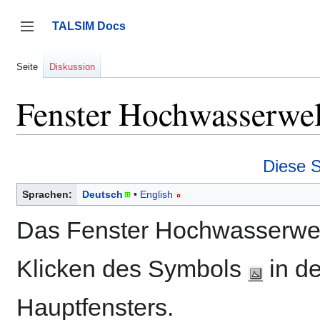
Zum
Inhalt
TALSIM Docs
springen
Seitenleiste umschalten
Seite
Diskussion
Fenster Hochwasserwell
Diese S
Sprachen:
Deutsch
English
Das Fenster Hochwasserwelle
Klicken des Symbols
in d
Hauptfensters.