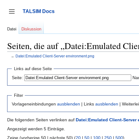
Zum
Inhalt
TALSIM Docs
springen
Seitenleiste umschalten
Datei
Diskussion
Seiten, die auf „Datei:Emulated Cli
←
Datei:Emulated Client-Server environment.png
Links auf diese Seite
Seite:
Na
Filter
Vorlageneinbindungen
ausblenden
| Links
ausblenden
| Weiterl
Die folgenden Seiten verlinken auf
Datei:Emulated Client-Server
Angezeigt werden 5 Einträge.
Zeige (vorherige 50 | nächste 50) (
20
|
50
|
100
|
250
|
500
)