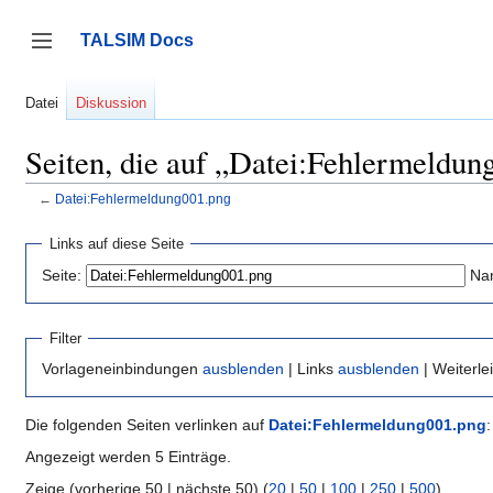
Zum
Inhalt
TALSIM Docs
springen
Seitenleiste umschalten
Datei
Diskussion
Seiten, die auf „Datei:Fehlermeldun
←
Datei:Fehlermeldung001.png
Links auf diese Seite
Seite:
Na
Filter
Vorlageneinbindungen
ausblenden
| Links
ausblenden
| Weiterl
Die folgenden Seiten verlinken auf
Datei:Fehlermeldung001.png
:
Angezeigt werden 5 Einträge.
Zeige (vorherige 50 | nächste 50) (
20
|
50
|
100
|
250
|
500
)