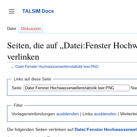
Zum
Inhalt
TALSIM Docs
springen
Seitenleiste umschalten
Datei
Diskussion
Seiten, die auf „Datei:Fenster Hoch
verlinken
←
Datei:Fenster Hochwasserwellenstatistik leer.PNG
Links auf diese Seite
Seite:
Na
Filter
Vorlageneinbindungen
ausblenden
| Links
ausblenden
| Weiterl
Die folgenden Seiten verlinken auf
Datei:Fenster Hochwasserwell