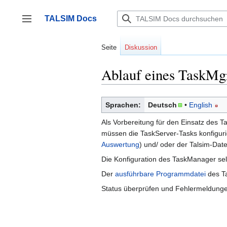
Zum
Inhalt
TALSIM Docs
springen
Seitenleiste umschalten
Seite
Diskussion
Ablauf eines TaskMg
Sprachen:
Deutsch
English
Als Vorbereitung für den Einsatz des T
müssen die TaskServer-Tasks konfigurie
Auswertung
) und/ oder der Talsim-Dat
Die Konfiguration des TaskManager sel
Der
ausführbare Programmdatei
des Ta
Status überprüfen und Fehlermeldung