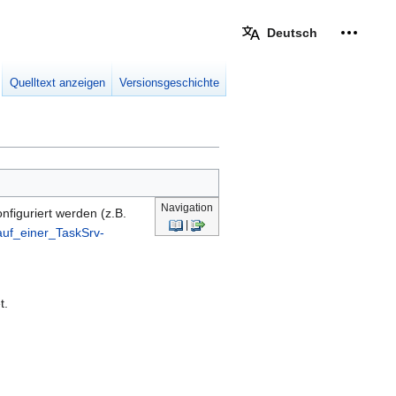
Deutsch
Meine W
eingek
Quelltext anzeigen
Versionsgeschichte
Navigation
figuriert werden (z.B.
|
auf_einer_TaskSrv-
t.