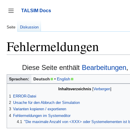
Zum
Inhalt
TALSIM Docs
springen
Seitenleiste umschalten
Seite
Diskussion
Fehlermeldungen
Diese Seite enthält
Bearbeitungen
,
Sprachen:
Deutsch
English
Inhaltsverzeichnis
1
ERROR-Datei
2
Ursache für den Abbruch der Simulation
3
Varianten kopieren / exportieren
4
Fehlermeldungen im Systemeditor
4.1
"Die maximale Anzahl von <XXX> oder Systemelementen ist be