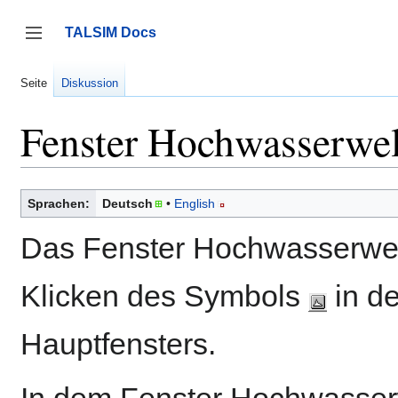
Zum
Inhalt
TALSIM Docs
springen
Seitenleiste umschalten
Seite
Diskussion
Fenster Hochwasserwell
Sprachen:
Deutsch
English
Das Fenster Hochwasserwelle
Klicken des Symbols
in d
Hauptfensters.
In dem Fenster Hochwasserw