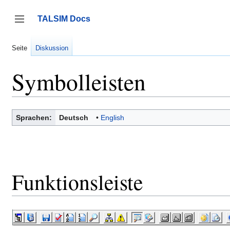
Zum
Inhalt
TALSIM Docs
springen
Seitenleiste umschalten
Seite
Diskussion
Symbolleisten
Sprachen:
Deutsch
English
Funktionsleiste