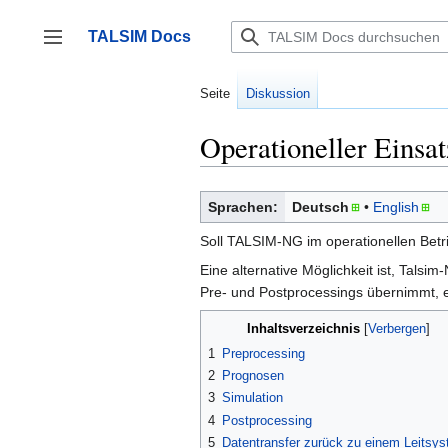
Zum
Inhalt
TALSIM Docs
springen
Seitenleiste umschalten
Seite
Diskussion
Operationeller Einsa
Sprachen:
Deutsch
English
Soll TALSIM-NG im operationellen Betri
Eine alternative Möglichkeit ist, Tals
Pre- und Postprocessings übernimmt, 
Inhaltsverzeichnis
1
Preprocessing
2
Prognosen
3
Simulation
4
Postprocessing
5
Datentransfer zurück zu einem Leitsy