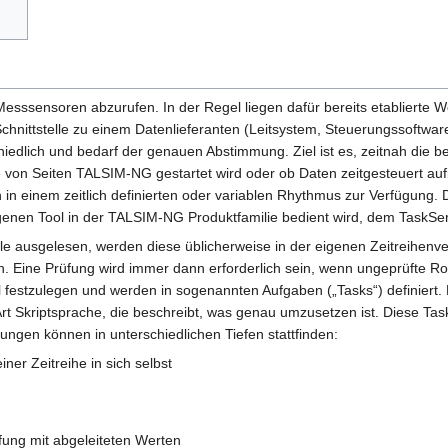
 Messsensoren abzurufen. In der Regel liegen dafür bereits etablierte
hnittstelle zu einem Datenlieferanten (Leitsystem, Steuerungssoftware
rschiedlich und bedarf der genauen Abstimmung. Ziel ist es, zeitnah die b
ge von Seiten TALSIM-NG gestartet wird oder ob Daten zeitgesteuert au
in einem zeitlich definierten oder variablen Rhythmus zur Verfügung. Die
enen Tool in der TALSIM-NG Produktfamilie bedient wird, dem TaskSer
elle ausgelesen, werden diese üblicherweise in der eigenen Zeitreihenv
en. Eine Prüfung wird immer dann erforderlich sein, wenn ungeprüfte R
 festzulegen und werden in sogenannten Aufgaben („Tasks“) definiert. 
 Art Skriptsprache, die beschreibt, was genau umzusetzen ist. Diese Ta
üfungen können in unterschiedlichen Tiefen stattfinden:
ner Zeitreihe in sich selbst
fung mit abgeleiteten Werten