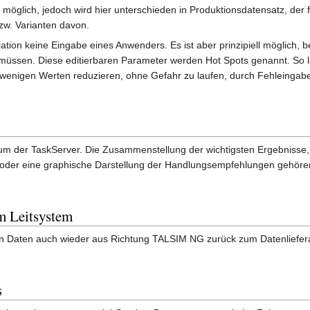
glich, jedoch wird hier unterschieden in Produktionsdatensatz, der fü
bzw. Varianten davon.
lation keine Eingabe eines Anwenders. Es ist aber prinzipiell möglich,
müssen. Diese editierbaren Parameter werden Hot Spots genannt. So lä
wenigen Werten reduzieren, ohne Gefahr zu laufen, durch Fehleingabe
m der TaskServer. Die Zusammenstellung der wichtigsten Ergebnisse,
 oder eine graphische Darstellung der Handlungsempfehlungen gehören
m Leitsystem
nen Daten auch wieder aus Richtung TALSIM NG zurück zum Datenliefer
s