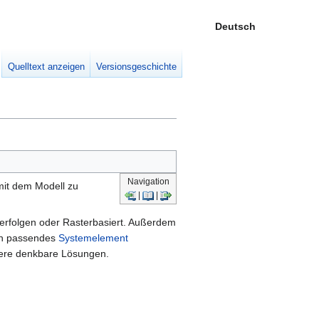
Deutsch
Meine W
eingek
Quelltext anzeigen
Versionsgeschichte
Navigation
e mit dem Modell zu
|
|
t erfolgen oder Rasterbasiert. Außerdem
ein passendes
Systemelement
rere denkbare Lösungen.