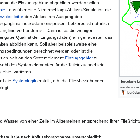
nte die Einzugsgebiete abgebildet werden sollen.
biet
, das über eine Niederschlags-Abfluss-Simulation die
nzeleinleiter
den Abfluss am Ausgang des
sganglinie ins System einspeisen. Letzeres ist natürlich
anglinie vorhanden ist. Dann ist es die weniger
bei guter Qualität der Eingangsdaten) am genauesten das
lten abbilden kann. Soll aber beispielsweise eine
ngsbedingungen gerechnet werden oder ist die
tet es sich an das Systemelement
Einzugsgebiet
zu
ahl des Systemelementes für die Teileinzugsgebiete
gebiet variieren.
ird die
Systemlogik
erstellt, d.h. die Fließbeziehungen
Teilgebiete 
legt.
werden oder
berücksi
rd Wasser von einer Zelle im Allgemeinen entsprechend ihrer Fließricht
chste ist je nach Abflusskomponente unterschiedlich: