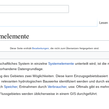
Lesen
emelemente
Diese Seite enthält
Bearbeitungen
, die nicht zum Übersetzen freigegeben sind.
schaftliches System in einzelne
Systemelemente
unterteilt wird, ist di
vorhandene Datengrundlage.
lung des Gebietes zwei Möglichkeiten. Diese kann Einzugsgebietsbasier
g relevanten hydrologischen Bauwerke identifiziert werden und durch 
rch
Speicher
, Entnahmen durch
Verbraucher
, usw. Oftmals gibt es meh
 Flussgebietes werden üblicherweise in einem GIS durchgeführt.