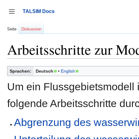
Zum
Inhalt
TALSIM Docs
springen
Seitenleiste umschalten
Seite
Diskussion
Arbeitsschritte zur Mod
Sprachen:
Deutsch
English
Um ein Flussgebietsmodell in
folgende Arbeitsschritte dur
Abgrenzung des wasserwir