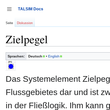
Zum
Inhalt
TALSIM Docs
springen
Seitenleiste umschalten
Seite
Diskussion
Zielpegel
Sprachen:
Deutsch
English
Das Systemelement Zielpege
Flussgebietes dar und ist 
in der Fließlogik. Ihm kann