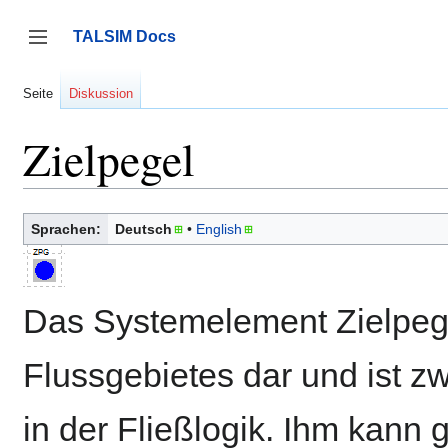
Zum
Inhalt
TALSIM Docs
springen
Seitenleiste umschalten
Seite
Diskussion
Zielpegel
Sprachen:
Deutsch
English
Das Systemelement Zielpege
Flussgebietes dar und ist 
in der Fließlogik. Ihm kann