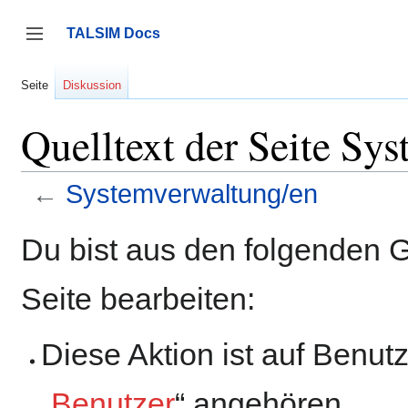
Zum
Inhalt
TALSIM Docs
springen
Seitenleiste umschalten
Seite
Diskussion
Quelltext der Seite Sy
←
Systemverwaltung/en
Du bist aus den folgenden G
Seite bearbeiten:
Diese Aktion ist auf Benut
„
Benutzer
“ angehören.