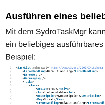
Ausführen eines beli
Mit dem SydroTaskMgr kann
ein beliebiges ausführbare
Beispiel:
1
<
TaskList
xmlns:xsi
=
"
http://www.w3.org/2001/XMLSchema-
2
<
ErrorHandling
>DefaultHandling</
ErrorHandling
>
3
<
ErrorMsg
/>
4
<
WarningMsg
/>
5
<
Tasks
>
6
<
Task
>
7
<
Active
>true</
Active
>
8
<
Job
>RunExecutable</
Job
>
9
<
Description
>MyDescription</
Description
>
10
<
Key
>Normal</
Key
>
11
<
ErrorHandling
>DefaultHandling</
ErrorHandl