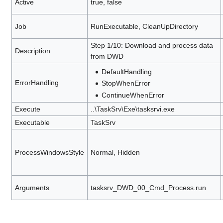
Active
true, false
Job
RunExecutable, CleanUpDirectory
Step 1/10: Download and process data
Description
from DWD
DefaultHandling
ErrorHandling
StopWhenError
ContinueWhenError
Execute
..\TaskSrv\Exe\tasksrvi.exe
Executable
TaskSrv
ProcessWindowsStyle
Normal, Hidden
Arguments
tasksrv_DWD_00_Cmd_Process.run