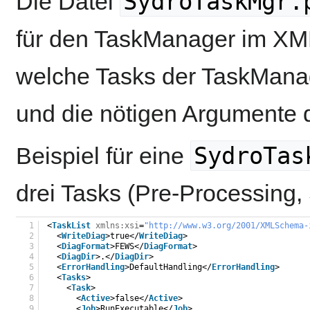
SydroTaskMgr.
Die Datei
für den TaskManager im XML-
welche Tasks der TaskManag
und die nötigen Argumente 
SydroTas
Beispiel für eine
drei Tasks (Pre-Processing,
1
<
TaskList
xmlns:xsi
=
"
http://www.w3.org/2001/XMLSchema-
2
<
WriteDiag
>true</
WriteDiag
>
3
<
DiagFormat
>FEWS</
DiagFormat
>
4
<
DiagDir
>.</
DiagDir
>
5
<
ErrorHandling
>DefaultHandling</
ErrorHandling
>
6
<
Tasks
>
7
<
Task
>
8
<
Active
>false</
Active
>
9
<
Job
>RunExecutable</
Job
>