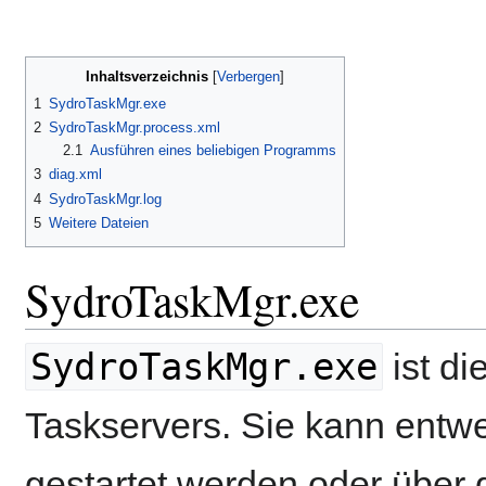
Inhaltsverzeichnis
1
SydroTaskMgr.exe
2
SydroTaskMgr.process.xml
2.1
Ausführen eines beliebigen Programms
3
diag.xml
4
SydroTaskMgr.log
5
Weitere Dateien
SydroTaskMgr.exe
SydroTaskMgr.exe
ist d
Taskservers. Sie kann entw
gestartet werden oder über 