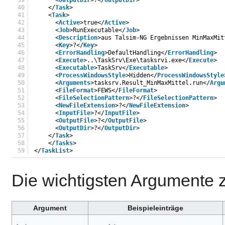
40
</
Task
>   
41
<
Task
>
42
<
Active
>true</
Active
>
43
<
Job
>RunExecutable</
Job
>
44
<
Description
>aus Talsim-NG Ergebnissen MinMaxMit
45
<
Key
>?</
Key
>
46
<
ErrorHandling
>DefaultHandling</
ErrorHandling
>
47
<
Execute
>..\TaskSrv\Exe\tasksrvi.exe</
Execute
>
48
<
Executable
>TaskSrv</
Executable
>
49
<
ProcessWindowsStyle
>Hidden</
ProcessWindowsStyle
50
<
Arguments
>tasksrv.Result_MinMaxMittel.run</
Argu
51
<
FileFormat
>FEWS</
FileFormat
>
52
<
FileSelectionPattern
>?</
FileSelectionPattern
>
53
<
NewFileExtension
>?</
NewFileExtension
>
54
<
InputFile
>?</
InputFile
>
55
<
OutputFile
>?</
OutputFile
>
56
<
OutputDir
>?</
OutputDir
>
57
</
Task
>
58
</
Tasks
>
59
</
TaskList
>
Die wichtigsten Argumente z
Argument
Beispieleinträge