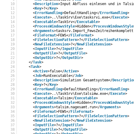
10
<
Description
>Input Abfluss einlesen und in Talsi
11
<
Key
>?</
Key
>
12
<
ErrorHandling
>DefaultHandling</
ErrorHandling
>
13
<
Execute
>..\TaskSrv\Exe\tasksrvi.exe</
Execute
>
14
<
Executable
>TaskSrv</
Executable
>
15
<
ProcessWindowsStyle
>Hidden</
ProcessWindowsStyle
16
<
Arguments
>tasksrv.Import_FewsZeitreihenkomplett
17
<
FileFormat
>FEWS</
FileFormat
>
18
<
FileSelectionPattern
>?</
FileSelectionPattern
>
19
<
NewFileExtension
>?</
NewFileExtension
>
20
<
InputFile
>?</
InputFile
>
21
<
OutputFile
>?</
OutputFile
>
22
<
OutputDir
>?</
OutputDir
>
23
</
Task
>
24
<
Task
>
25
<
Active
>false</
Active
>
26
<
Job
>RunExecutable</
Job
>
27
<
Description
>Simulation Gesamtsystem</
Descriptio
28
<
Key
>?</
Key
>
29
<
ErrorHandling
>DefaultHandling</
ErrorHandling
>
30
<
Execute
>..\TaskSrv\Exe\talsimw.exe</
Execute
>
31
<
Executable
>Talsim</
Executable
>
32
<
ProcessWindowsStyle
>Hidden</
ProcessWindowsStyle
33
<
Arguments
>talsim.nagesamt.run</
Arguments
>
34
<
FileFormat
>FEWS</
FileFormat
>
35
<
FileSelectionPattern
>?</
FileSelectionPattern
>
36
<
NewFileExtension
>?</
NewFileExtension
>
37
<
InputFile
>?</
InputFile
>
38
<
OutputFile
>?</
OutputFile
>
39
<
OutputDir
>?</
OutputDir
>