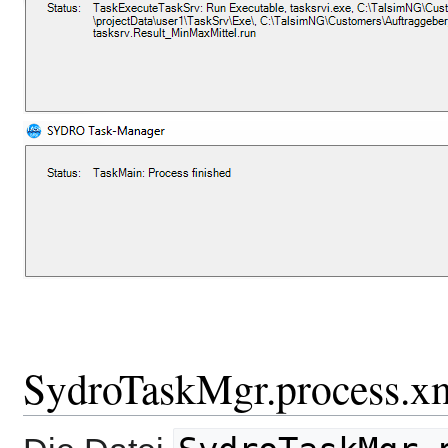
SydroTaskMgr.process.x