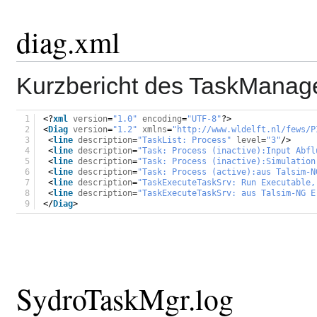
diag.xml
Kurzbericht des TaskManager
1
<?
xml
version
=
"1.0"
encoding
=
"UTF-8"
?>
2
<
Diag
version
=
"1.2"
xmlns
=
"
http://www.wldelft.nl/fews/P
3
<
line
description
=
"TaskList: Process"
level
=
"3"
/>
4
<
line
description
=
"Task: Process (inactive):Input Abfl
5
<
line
description
=
"Task: Process (inactive):Simulation
6
<
line
description
=
"Task: Process (active):aus Talsim-N
7
<
line
description
=
"TaskExecuteTaskSrv: Run Executable,
8
<
line
description
=
"TaskExecuteTaskSrv: aus Talsim-NG E
9
</
Diag
>
SydroTaskMgr.log