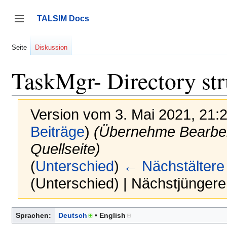
Zum
Inhalt
TALSIM Docs
springen
Seitenleiste umschalten
Seite
Diskussion
TaskMgr- Directory stru
Version vom 3. Mai 2021, 21:
Beiträge
)
(Übernehme Bearbei
Quellseite)
(
Unterschied
)
← Nächstältere
(Unterschied) | Nächstjünger
Sprachen:
Deutsch
English