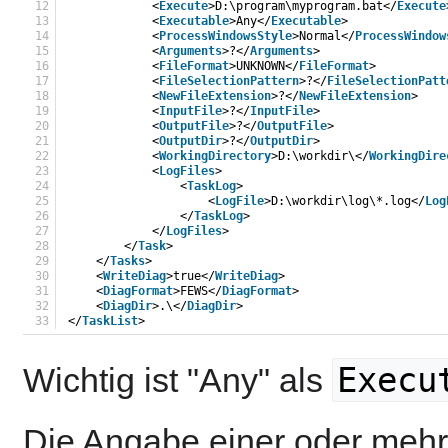
12
<
Execute
>D:\program\myprogram.bat</
Execute
13
<
Executable
>Any</
Executable
>
14
<
ProcessWindowsStyle
>Normal</
ProcessWindow
15
<
Arguments
>?</
Arguments
>
16
<
FileFormat
>UNKNOWN</
FileFormat
>
17
<
FileSelectionPattern
>?</
FileSelectionPatt
18
<
NewFileExtension
>?</
NewFileExtension
>
19
<
InputFile
>?</
InputFile
>
20
<
OutputFile
>?</
OutputFile
>
21
<
OutputDir
>?</
OutputDir
>
22
<
WorkingDirectory
>D:\workdir\</
WorkingDire
23
<
LogFiles
>
24
<
TaskLog
>
25
<
LogFile
>D:\workdir\log\*.log</
Log
26
</
TaskLog
>        
27
</
LogFiles
>
28
</
Task
>     
29
</
Tasks
>
30
<
WriteDiag
>true</
WriteDiag
>
31
<
DiagFormat
>FEWS</
DiagFormat
>
32
<
DiagDir
>.\</
DiagDir
>
33
</
TaskList
>
Execu
Wichtig ist "Any" als
Die Angabe einer oder mehr