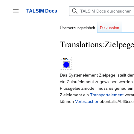
Zum
Inhalt
TALSIM Docs
springen
Seitenleiste umschalten
Übersetzungseinheit
Diskussion
Translations:Zielpege
Das Systemelement Zielpegel stellt den
ein Zulaufelement zugewiesen werden u
Flussgebietsmodell muss es genau ein 
Zielelement ein
Transportelement
voran
können
Verbraucher
ebenfalls Abflüsse