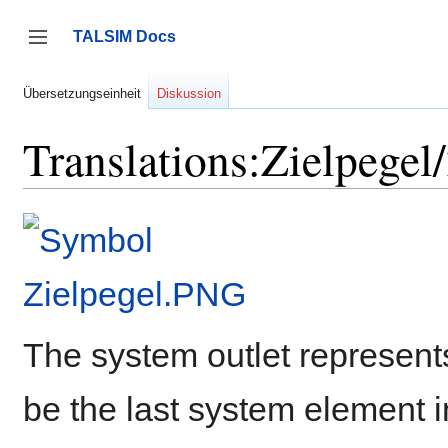
Zum
Inhalt
TALSIM Docs
springen
Seitenleiste umschalten
Übersetzungseinheit
Diskussion
Translations:Zielpegel
The system outlet represent
be the last system element in