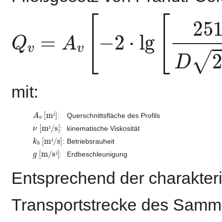
Q
v
=
A
v
[
−
2
⋅
lg
[
251
⋅
ν
D
2
g
mit:
A
v
[m²]
:
Querschnittsfläche des Profils
²
ν
[m²/s]
:
kinematische Viskosität
²
k
b
[m³/s]
:
Betriebsrauheit
³
g
[m/s²]
:
Erdbeschleunigung
²
Entsprechend der charakter
Transportstrecke des Samm