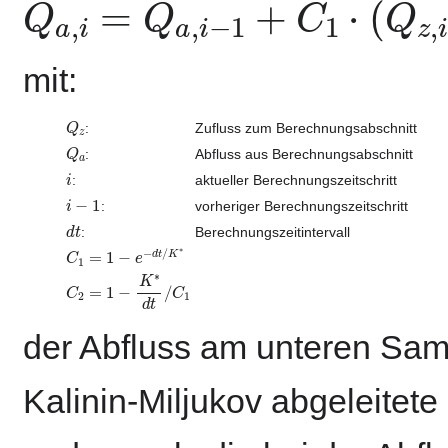
mit:
Q
z
:
Zufluss zum Berechnungsabschnitt
Q
a
:
Abfluss aus Berechnungsabschnitt
i
:
aktueller Berechnungszeitschritt
i
−
1
:
vorheriger Berechnungszeitschritt
d
t
:
Berechnungszeitintervall
C
1
=
1
−
e
−
d
t
/
K
∗
C
2
=
1
−
K
∗
d
t
/
C
1
der Abfluss am unteren Sa
Kalinin-Miljukov abgeleitete