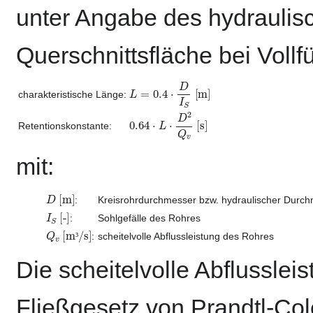
unter Angabe des hydrauli
Querschnittsfläche bei Vollf
L
=
0.4
⋅
D
I
S
[m]
charakteristische Länge:
0.64
⋅
L
⋅
D
2
Q
v
[s]
Retentionskonstante:
mit:
D
[m]
:
Kreisrohrdurchmesser bzw. hydraulischer Durc
I
S
[-]
:
Sohlgefälle des Rohres
Q
v
[m³/s]
:
scheitelvolle Abflussleistung des Rohres
³
Die scheitelvolle Abflussle
Fließgesetz von Prandtl-Co