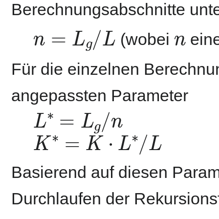
Berechnungsabschnitte untert
n
=
L
g
/
L
n
(wobei
eine
Für die einzelnen Berechnun
angepassten Parameter
L
∗
=
L
g
/
n
K
∗
=
K
⋅
L
∗
/
L
Basierend auf diesen Param
Durchlaufen der Rekursions
Q
a
,
i
=
Q
a
,
i
−
1
+
C
1
⋅
(
Q
z
,
i
−