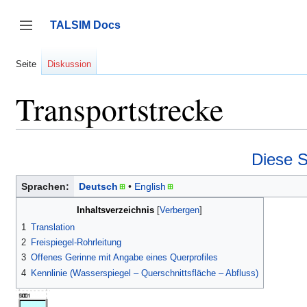
Zum
Inhalt
TALSIM Docs
springen
Seitenleiste umschalten
Seite
Diskussion
Transportstrecke
Diese S
Sprachen:
Deutsch
English
Inhaltsverzeichnis
1
Translation
2
Freispiegel-Rohrleitung
3
Offenes Gerinne mit Angabe eines Querprofiles
4
Kennlinie (Wasserspiegel – Querschnittsfläche – Abfluss)