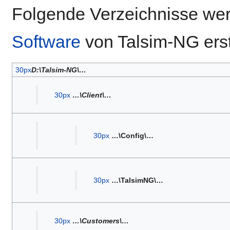
Folgende Verzeichnisse we
Software
von Talsim-NG erste
30px
D:\Talsim-NG\…
30px
…\Client\…
30px
…\Config\…
30px
…\TalsimNG\…
30px
…\Customers\…