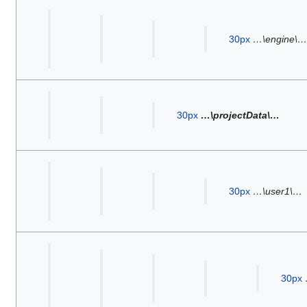
30px
…\engine\…
30px
…\projectData\…
30px
…\user1\…
30px