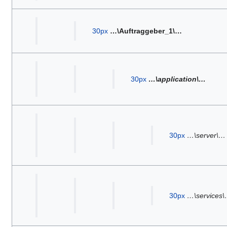
30px
…\Auftraggeber_1\…
30px
…\application\…
30px
…\server\…
30px
…\services