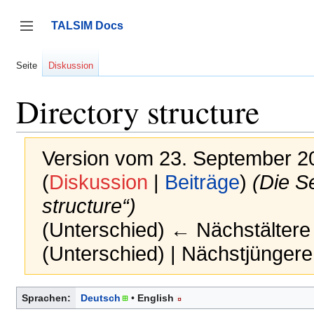
Zum
Inhalt
TALSIM Docs
springen
Seitenleiste umschalten
Seite
Diskussion
Directory structure
Version vom 23. September 2
(
Diskussion
|
Beiträge
)
(Die S
structure“)
(Unterschied) ← Nächstältere 
(Unterschied) | Nächstjünger
Sprachen:
Deutsch
English