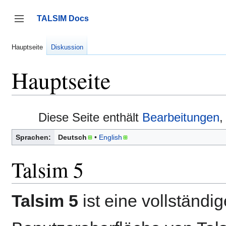
Zum
Inhalt
TALSIM Docs
springen
Seitenleiste umschalten
Hauptseite
Diskussion
Hauptseite
Diese Seite enthält
Bearbeitungen
,
Sprachen:
Deutsch
English
Talsim 5
Talsim 5
ist eine vollständi