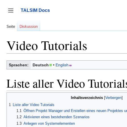
Zum
Inhalt
TALSIM Docs
springen
Seitenleiste umschalten
Seite
Diskussion
Video Tutorials
Sprachen:
Deutsch
English
Liste aller Video Tutorial
Inhaltsverzeichnis
1
Liste aller Video Tutorials
1.1
Öffnen Projekt Manager und Erstellen eines neuen Projektes 
1.2
Aktivieren eines bestehenden Szenarios
1.3
Anlegen von Systemelementen