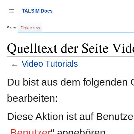
Zum
Inhalt
TALSIM Docs
springen
Seitenleiste umschalten
Seite
Diskussion
Quelltext der Seite Vid
←
Video Tutorials
Du bist aus dem folgenden G
bearbeiten:
Diese Aktion ist auf Benutz
„
Benutzer
“ angehören.