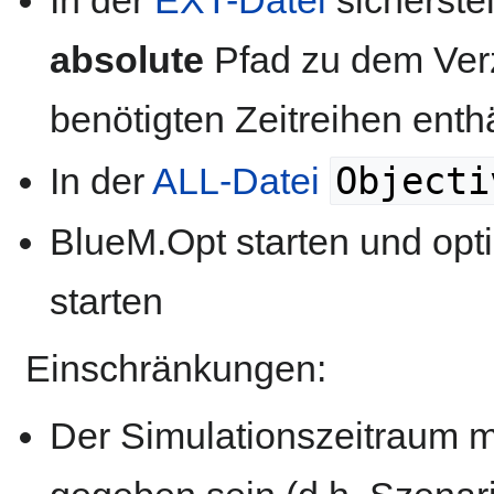
In der
EXT-Datei
sicherste
absolute
Pfad zu dem Verz
benötigten Zeitreihen enthä
Objecti
In der
ALL-Datei
BlueM.Opt starten und opti
starten
Einschränkungen:
Der Simulationszeitraum m