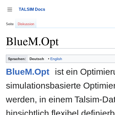
Zum
Inhalt
TALSIM Docs
springen
Seitenleiste umschalten
Seite
Diskussion
BlueM.Opt
Sprachen:
Deutsch
English
BlueM.Opt
ist ein Optimie
simulationsbasierte Optimi
werden, in einem Talsim-Da
hinsichtlich flexibel definie