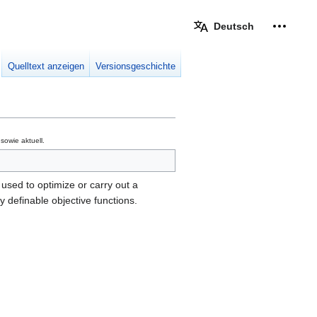
Deutsch
Meine W
eingek
Quelltext anzeigen
Versionsgeschichte
owie aktuell.
 used to optimize or carry out a
ly definable objective functions.