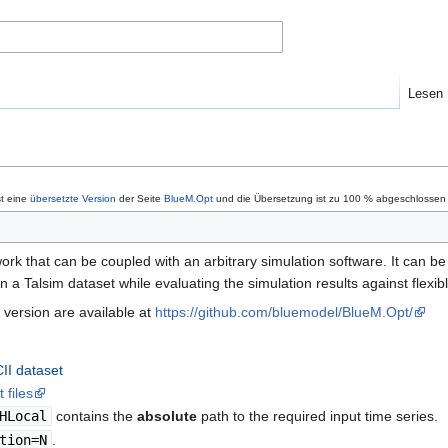
Lesen
st eine
übersetzte Version
der Seite
BlueM.Opt
und die Übersetzung ist zu 100 % abgeschlossen s
rk that can be coupled with an arbitrary simulation software. It can be
in a Talsim dataset while evaluating the simulation results against flexib
 version are available at
https://github.com/bluemodel/BlueM.Opt/
II dataset
 files
HLocal
contains the
absolute
path to the required input time series.
tion=N
.