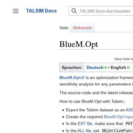
Zum
Inhalt
TALSIM Docs
springen
Seitenleiste umschalten
Seite
Diskussion
BlueM.Opt
Diese Seite i
Sprachen:
Deutsch
English
BlueM.Opt
is an optimization framewo
sensitivity analysis for any parameters 
The source code and the latest release
How to use BlueM.Opt with Talsim::
Export the Talsim dataset as an
ASC
Create the required
BlueM.Opt input
In the
EXT file
, make sure that
PAT
In the
ALL file
, set
ObjectiveFunc