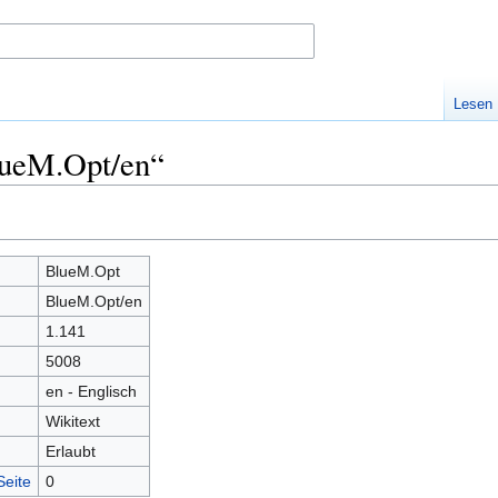
Lesen
lueM.Opt/en“
BlueM.Opt
BlueM.Opt/en
1.141
5008
en - Englisch
Wikitext
Erlaubt
Seite
0