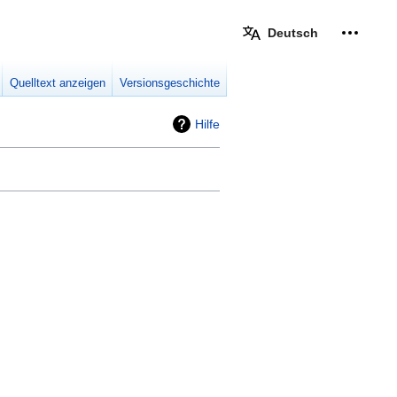
Deutsch
Meine W
eingek
Quelltext anzeigen
Versionsgeschichte
Hilfe