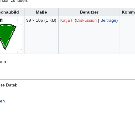
rsion zu laden.
schaubild
Maße
Benutzer
Komme
99 × 105
(1 KB)
Katja I.
(
Diskussion
|
Beiträge
)
ben.
se Datei:
/en