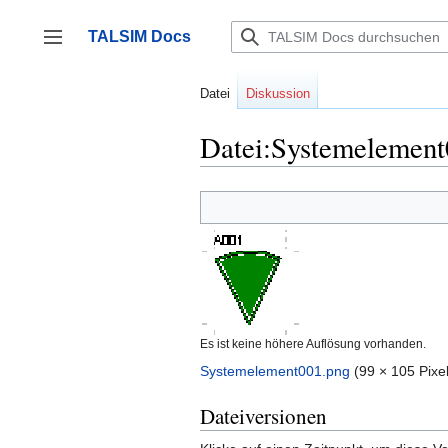
Zum
Inhalt
TALSIM Docs
springen
Seitenleiste umschalten
Datei
Diskussion
Datei:Systemelement
Es ist keine höhere Auflösung vorhanden.
Systemelement001.png
‎
(99 × 105 Pixe
Dateiversionen