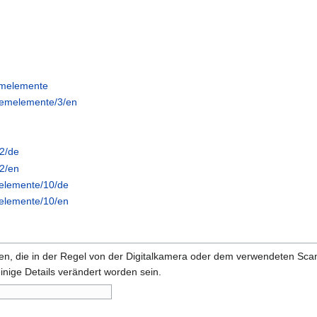
emelemente
stemelemente/3/en
/2/de
/2/en
melemente/10/de
melemente/10/en
onen, die in der Regel von der Digitalkamera oder dem verwendeten Sc
inige Details verändert worden sein.