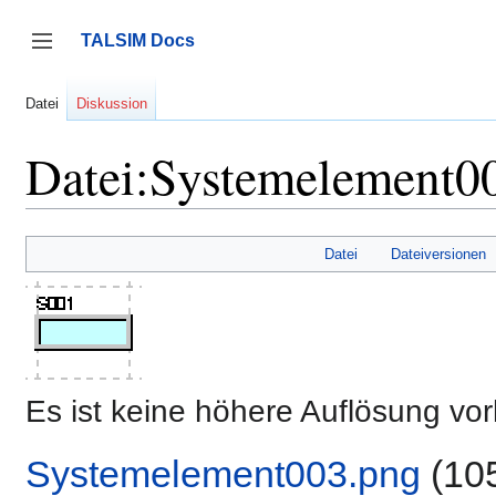
Zum
Inhalt
TALSIM Docs
springen
Seitenleiste umschalten
Datei
Diskussion
Datei:Systemelement0
Datei
Dateiversionen
Es ist keine höhere Auflösung vo
Systemelement003.png
‎
(10