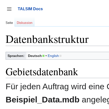
Zum
Inhalt
TALSIM Docs
springen
Seitenleiste umschalten
Seite
Diskussion
Datenbankstruktur
Sprachen:
Deutsch
English
Gebietsdatenbank
Für jeden Auftrag wird eine
Beispiel_Data.mdb
angeleg