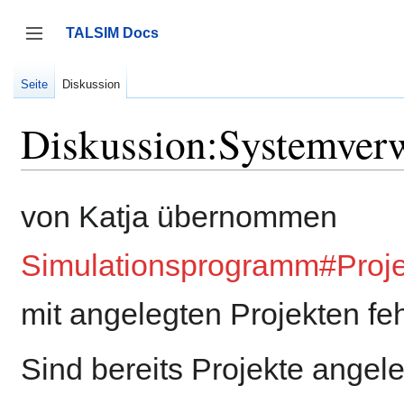
Zum
Inhalt
TALSIM Docs
springen
Seitenleiste umschalten
Seite
Diskussion
Diskussion:Systemver
von Katja übernommen
Simulationsprogramm#Proj
mit angelegten Projekten feh
Sind bereits Projekte angel