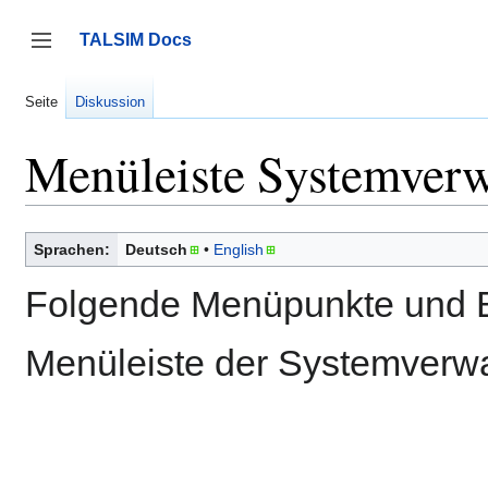
Zum
Inhalt
TALSIM Docs
springen
Seitenleiste umschalten
Seite
Diskussion
Menüleiste Systemver
Sprachen:
Deutsch
English
Folgende Menüpunkte und Be
Menüleiste der Systemverwa