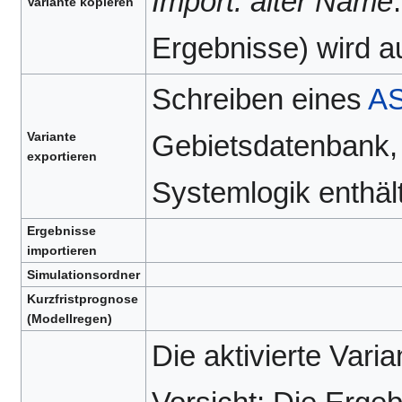
Import: alter Name
Variante kopieren
Ergebnisse) wird a
Schreiben eines
AS
Variante
Gebietsdatenbank,
exportieren
Systemlogik enthäl
Ergebnisse
importieren
Simulationsordner
Kurzfristprognose
(Modellregen)
Die aktivierte Vari