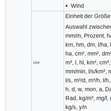
Wind
Einheit der Größe
Auswahl zwischen 
mm/m, Prozent, h/
km, hm, dm, l/ha, 
ha, cm², mm², dm²
m³, l, hl, km³, cm
Unit
mm/min, l/s/km², m
l/s, m³/d, m³/h, l/h,
h, d, w, mon, a, D
Rad, kg/m³, mg/l, g
kg/s, y/n