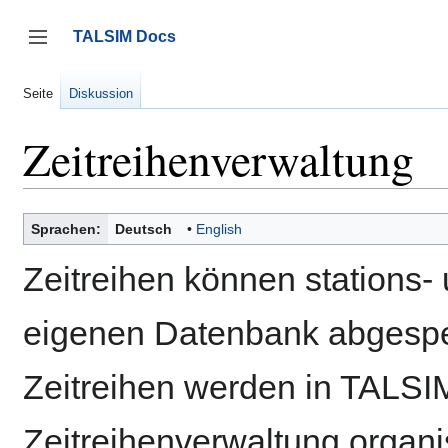
Zum
Inhalt
TALSIM Docs
springen
Seitenleiste umschalten
Seite
Diskussion
Zeitreihenverwaltung
Sprachen:
Deutsch
English
Zeitreihen können stations-
eigenen Datenbank abgespe
Zeitreihen werden in TALSI
Zeitreihenverwaltung organi