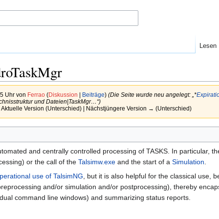
Lesen
droTaskMgr
25 Uhr von
Ferrao
(
Diskussion
|
Beiträge
)
(Die Seite wurde neu angelegt: „*
Expirati
hnisstruktur und Dateien|TaskMgr…“)
 Aktuelle Version (Unterschied) | Nächstjüngere Version → (Unterschied)
utomated and centrally controlled processing of TASKS. In particular,
cessing) or the call of the
Talsimw.exe
and the start of a
Simulation
.
perational use of TalsimNG
, but it is also helpful for the classical us
. preprocessing and/or simulation and/or postprocessing), thereby encap
ividual command line windows) and summarizing status reports.