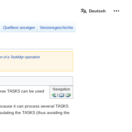
Deutsch
Meine W
eingek
Quelltext anzeigen
Versionsgeschichte
on of a TaskMgr operation
Navigation
 these TASKS can be used
|
|
e, because it can process several TASKS
sulating the TASKS (thus avoiding the