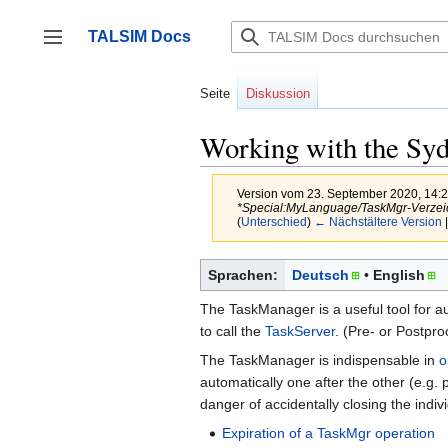
Zum
Inhalt
TALSIM Docs
springen
Seitenleiste umschalten
Seite
Diskussion
Working with the Sy
Version vom 23. September 2020, 14:
*Special:MyLanguage/TaskMgr-Verzeic
(
Unterschied
)
← Nächstältere Version
|
Sprachen:
Deutsch
English
The TaskManager is a useful tool for a
to call the
TaskServer
. (Pre- or Postpro
The TaskManager is indispensable in
o
automatically one after the other (e.g
danger of accidentally closing the ind
Expiration of a TaskMgr operation