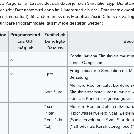
e Vorgehen unterscheidet sich dabei je nach Simulationstyp. Die Stan
en (der Datensatz wird dann im Hintergrund als Ascii-Datensatz exportie
ank importiert), für andere muss das Modell als Ascii-Datensatz vorlieg
sführbare Programmdatei talsimw.exe gestartet werden:
tion
Programmstart
Zusätzlich
aus GUI
benötigte
Besc
h
möglich
Dateien
Kontinuierliche Simulation meist m
x
konst. Ganglinien)
Ereignisbasierte Simulation mit 
x
*.pro
Belastung
Mehrere Rechenläufe, bei denen 
*var, *upd
Simulationseinstellungen variiert
oder als Kurzfristprognose gerec
*.sce,
Mehrere Rechenläufe als Szenarie
(*.paf,
(Hochwasserwellen: *.paf, Zeitrei
*.vol, *.dat,
(Speichervolumen: *.vol, Startdatu
*.zf)
(*.zf) oder als Kurzfristprognose 