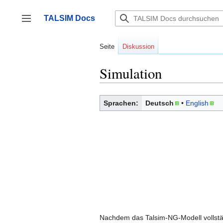
Zum
Inhalt
TALSIM Docs
springen
Seitenleiste umschalten
Seite
Diskussion
Simulation
Sprachen:
Deutsch
English
Nachdem das Talsim-NG-Modell vollst