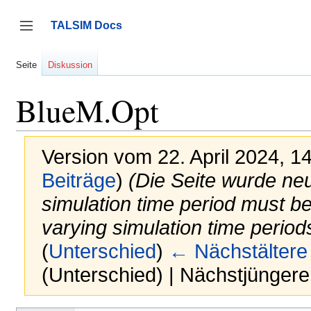
Zum
Inhalt
TALSIM Docs
springen
Seitenleiste umschalten
Seite
Diskussion
BlueM.Opt
Version vom 22. April 2024, 1
Beiträge
)
(Die Seite wurde neu
simulation time period must be 
varying simulation time period
(
Unterschied
)
← Nächstältere
(Unterschied) | Nächstjünger