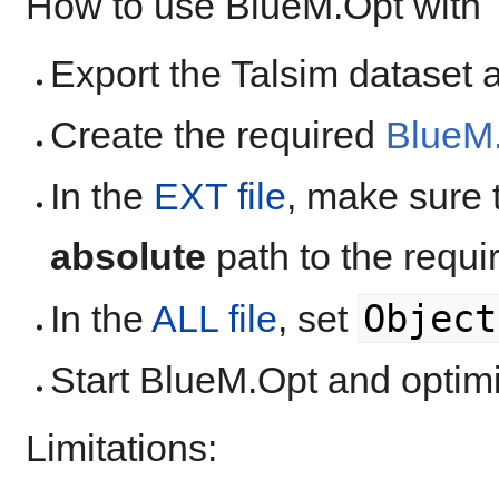
How to use BlueM.Opt with T
Export the Talsim dataset 
Create the required
BlueM.
In the
EXT file
, make sure 
absolute
path to the requir
Object
In the
ALL file
, set
Start BlueM.Opt and optimiz
Limitations: