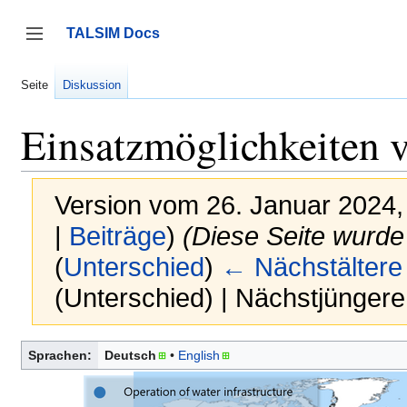
Zum
Inhalt
TALSIM Docs
springen
Seitenleiste umschalten
Seite
Diskussion
Einsatzmöglichkeiten 
Version vom 26. Januar 2024,
|
Beiträge
)
(Diese Seite wurd
(
Unterschied
)
← Nächstältere
(Unterschied) | Nächstjünger
Sprachen:
Deutsch
English