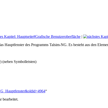
|
 das Hauptfenster des Programms Talsim-NG. Es besteht aus den Eleme
 (neben Symbolleisten)
m-NG_Hauptfenster&oldid=4964
“
 bearbeitet.