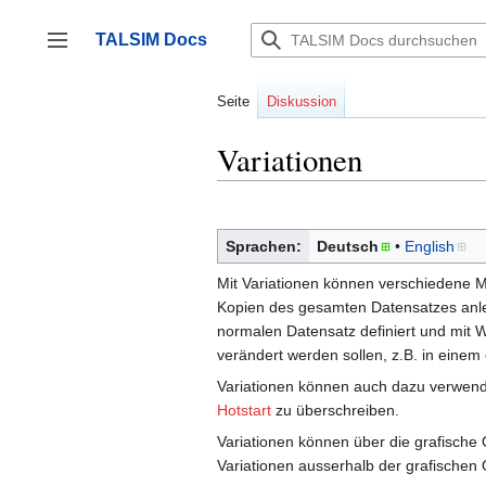
Zum
Inhalt
TALSIM Docs
springen
Seitenleiste umschalten
Seite
Diskussion
Variationen
Sprachen:
Deutsch
English
Mit Variationen können verschiedene M
Kopien des gesamten Datensatzes anle
normalen Datensatz definiert und mit W
verändert werden sollen, z.B. in einem 
Variationen können auch dazu verwen
Hotstart
zu überschreiben.
Variationen können über die grafische
Variationen ausserhalb der grafische