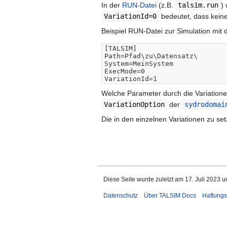
In der
RUN-Datei
(z.B.
talsim.run
)
VariationId=0
bedeutet, dass keine
Beispiel RUN-Datei zur Simulation mit d
[TALSIM]

Path=Pfad\zu\Datensatz\

System=MeinSystem

ExecMode=0

Welche Parameter durch die Variatione
VariationOption
der
sydrodomai
Die in den einzelnen Variationen zu 
Diese Seite wurde zuletzt am 17. Juli 2023 u
Datenschutz
Über TALSIM Docs
Haftungs