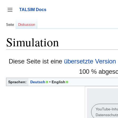
Zum
Inhalt
TALSIM Docs
springen
Seitenleiste umschalten
Seite
Diskussion
Simulation
Diese Seite ist eine
übersetzte Version
100 % abgesch
Sprachen:
Deutsch
English
YouTube-Inha
Datensschutz