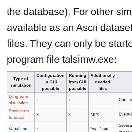
the database). For other si
available as an Ascii dataset
files. They can only be start
program file talsimw.exe:
Configuration
Running
Additionally
Type of
in GUI
from GUI
needed
simulation
possible
possible
files
Long-term
x
x
Continu
simulation
Short-term
x
x
*.pro
Event-b
forecast
Several
Variations
x
*var, *upd
are var