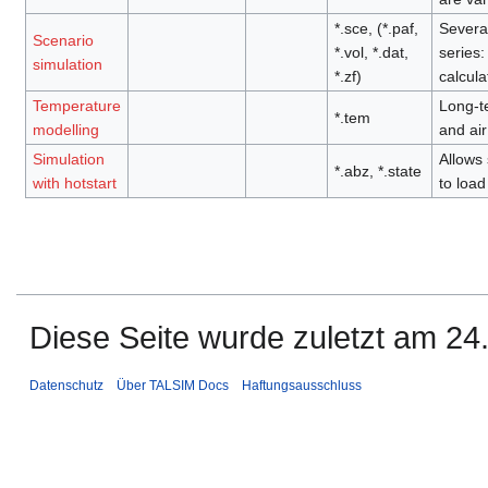
*.sce, (*.paf,
Several
Scenario
*.vol, *.dat,
series:
simulation
*.zf)
calcula
Temperature
Long-te
*.tem
modelling
and air
Simulation
Allows 
*.abz, *.state
with hotstart
to load
Diese Seite wurde zuletzt am 24
Datenschutz
Über TALSIM Docs
Haftungsausschluss