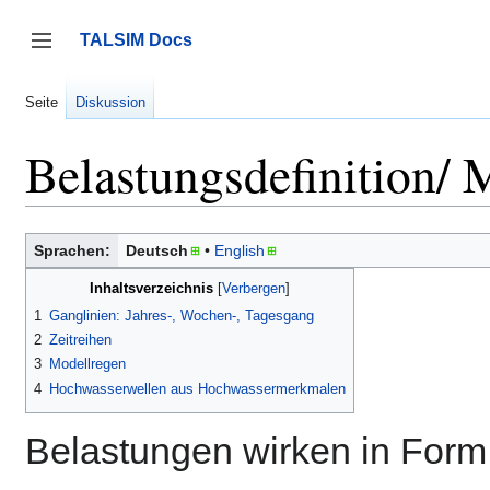
Zum
Inhalt
TALSIM Docs
springen
Seitenleiste umschalten
Seite
Diskussion
Belastungsdefinition/ 
Sprachen:
Deutsch
English
Inhaltsverzeichnis
1
Ganglinien: Jahres-, Wochen-, Tagesgang
2
Zeitreihen
3
Modellregen
4
Hochwasserwellen aus Hochwassermerkmalen
Belastungen wirken in Form