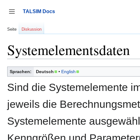
Zum
Inhalt
TALSIM Docs
springen
Seitenleiste umschalten
Seite
Diskussion
Systemelementsdaten
Sprachen:
Deutsch
English
Sind die Systemelemente im
jeweils die Berechnungsmet
Systemelemente ausgewählt
Kenngrößen und Parametern 