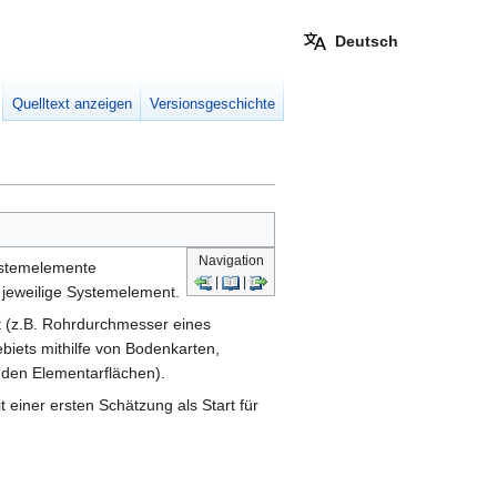
Deutsch
Meine W
eingek
Quelltext anzeigen
Versionsgeschichte
Navigation
ystemelemente
|
|
 jeweilige Systemelement.
t (z.B. Rohrdurchmesser eines
ebiets mithilfe von Bodenkarten,
 den Elementarflächen).
einer ersten Schätzung als Start für